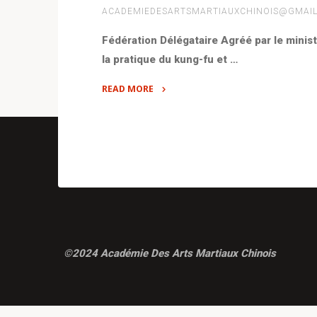
ACADEMIEDESARTSMARTIAUXCHINOIS@GMAI
Fédération Délégataire Agréé par le minis
la pratique du kung-fu et …
READ MORE
"Nos
partenaires"
©2024 Académie Des Arts Martiaux Chinois