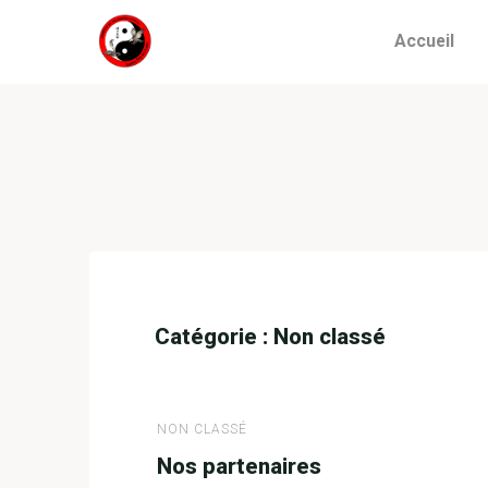
Skip
Accueil
to
ACADÉMIE
content
DES ARTS
MARTIAUX
CHINOIS
Catégorie :
Non classé
NON CLASSÉ
Nos partenaires