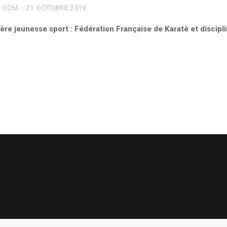
L.COM
21 OCTOBRE 2019
tère jeunesse sport : Fédération Française de Karaté et disci