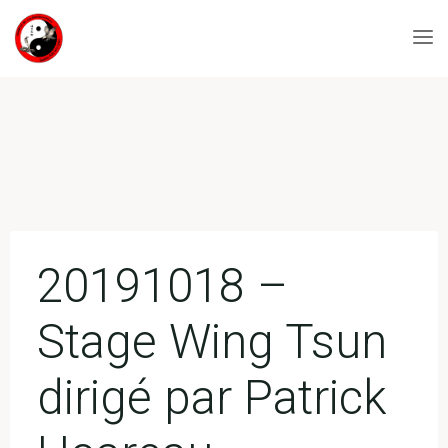
Skip
to
ACADÉMIE
content
DES ARTS
MARTIAUX
CHINOIS
20191018 –
Stage Wing Tsun
dirigé par Patrick